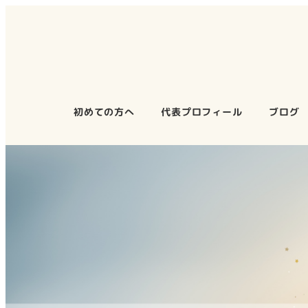
メ
イ
ン
コ
ン
テ
初めての方へ
代表プロフィール
ブログ
ン
ツ
へ
移
動