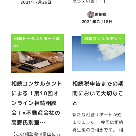
たら父の書 […]
2021年7月26日
投稿日
勝裕彰
2021年7月18日
投稿日
相続トータルサポート富
相続コンサルタント
山
相続コンサルタント
相続税申告までの期
による「第10回オ
間において大切なこ
ンライン相続相談
と
会」×不動産会社の
新たな相続サポートが始
高野氏別室…
まりました。 今回は相続
発生後のご相談です。 相
【この相談会は富山にお