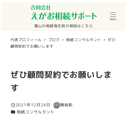
メ
イ
MENU
ン
富山の相続発生前の相談はこちら
コ
ン
代表プロフィール
ブログ
相続コンサルタント
ぜひ
テ
顧問契約でお願いします
ン
ツ
へ
ぜひ顧問契約でお願いしま
移
す
動
2021年12月24日
勝裕彰
投稿日
著
カテゴリー
相続コンサルタント
者