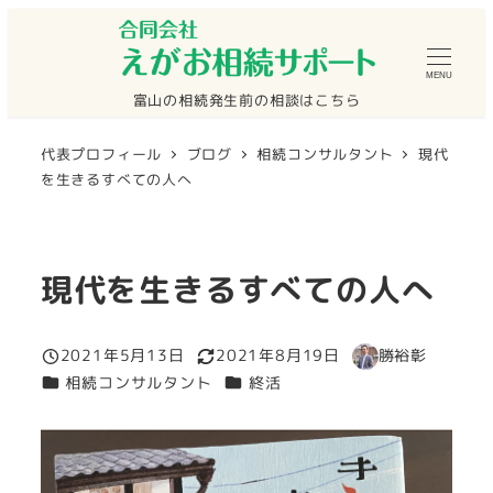
メ
イ
MENU
ン
富山の相続発生前の相談はこちら
コ
ン
代表プロフィール
ブログ
相続コンサルタント
現代
テ
を生きるすべての人へ
ン
ツ
へ
現代を生きるすべての人へ
移
動
2021年5月13日
2021年8月19日
勝裕彰
投稿日
更新日
著
カテゴリー
カテゴリー
相続コンサルタント
終活
者